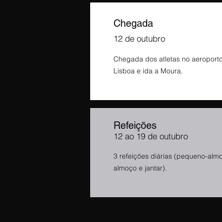
Chegada
12 de outubro
Chegada dos atletas no aeroport
Lisboa e ida a Moura.
Refeições
12 ao 19 de outubro
3 refeições diárias (pequeno-alm
almoço e jantar).