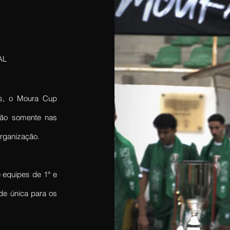
AL
is, o Moura Cup
não somente nas
organização.
 equipes de 1ª e
de única para os