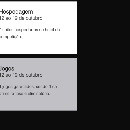
Hospedagem
12 ao 19 de outubro
7 noites hospedados no hotel da
competição.
Jogos
12 ao 19 de outubro
4 jogos garantidos, sendo 3 na
primeira fase e eliminatória.